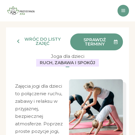
Przejdź
do
treści
WRÓC DO LISTY
SPRAWDŹ
ZAJĘĆ
TERMINY
Joga dla dzieci
RUCH, ZABAWA I SPOKÓJ
Zajęcia jogi dla dzieci
to połączenie ruchu,
zabawy i relaksu w
przyjaznej,
bezpiecznej
atmosferze. Poprzez
proste pozycje jogi,