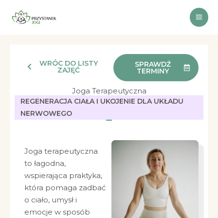
Przejdź
do
treści
WRÓC DO LISTY
SPRAWDŹ
ZAJĘĆ
TERMINY
Joga Terapeutyczna
REGENERACJA CIAŁA I UKOJENIE DLA UKŁADU
NERWOWEGO
Joga terapeutyczna
to łagodna,
wspierająca praktyka,
która pomaga zadbać
o ciało, umysł i
emocje w sposób