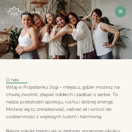
Przejdź
do
treści
Kim jesteśmy?
O nas
Witaj w Przystanku Jogi – miejscu, gdzie możesz na
chwilę zwolnić, złapać oddech i zadbać o siebie. To
nasza przestrzeń spokoju, ruchu i dobrej energii.
Możesz się tu zrelaksować, nabrać sił i wrócić do
codzienności z większym luzem i harmonią.
Nasza szkoła mieści się w zielonej, spokojnej okolicy.