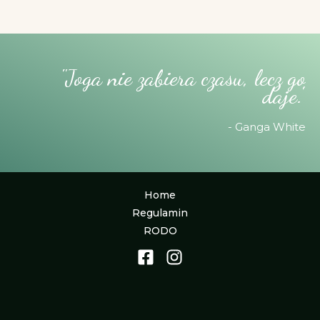
"Joga nie zabiera czasu, lecz go
daje."
- Ganga White
Home
Regulamin
RODO