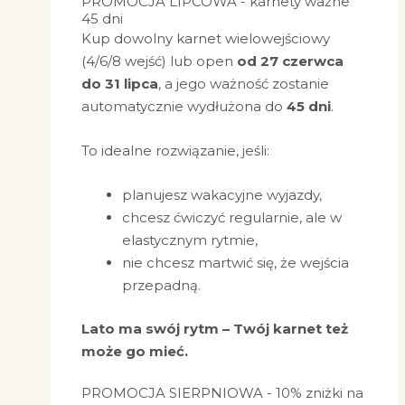
PROMOCJA LIPCOWA - karnety ważne
45 dni
Kup dowolny karnet wielowejściowy
(4/6/8 wejść) lub open
od 27 czerwca
do 31 lipca
, a jego ważność zostanie
automatycznie wydłużona do
45 dni
.
To idealne rozwiązanie, jeśli:
planujesz wakacyjne wyjazdy,
chcesz ćwiczyć regularnie, ale w
elastycznym rytmie,
nie chcesz martwić się, że wejścia
przepadną.
Lato ma swój rytm – Twój karnet też
może go mieć.
PROMOCJA SIERPNIOWA - 10% zniżki na