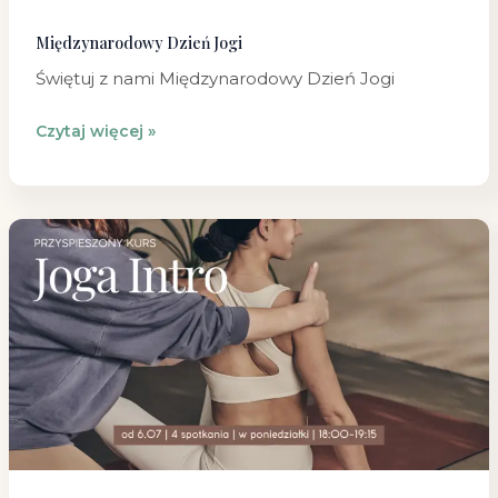
Międzynarodowy Dzień Jogi
Świętuj z nami Międzynarodowy Dzień Jogi
Czytaj więcej »
Joga
Intro
–
przyspieszony
kurs
dla
początkujących