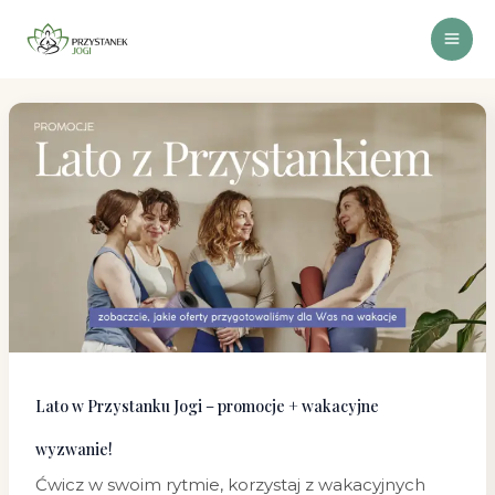
Przejdź
do
treści
Lato
w
Przystanku
Jogi
–
promocje
+
wakacyjne
wyzwanie!
Lato w Przystanku Jogi – promocje + wakacyjne
wyzwanie!
Ćwicz w swoim rytmie, korzystaj z wakacyjnych