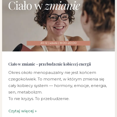
w
zmianie
–
przebudzenie
kobiecej
energii
Ciało w zmianie – przebudzenie kobiecej energii
Okres około menopauzalny nie jest końcem
czegokolwiek. To moment, w którym zmienia się
cały kobiecy system — hormony, emocje, energia,
sen, metabolizm.
To nie kryzys. To przebudzenie.
Czytaj więcej »