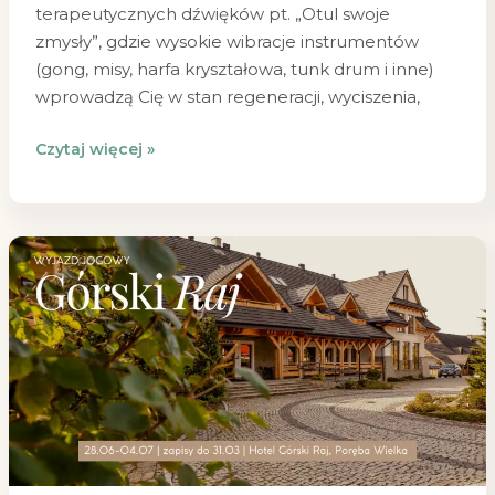
terapeutycznych dźwięków pt. „Otul swoje
zmysły”, gdzie wysokie wibracje instrumentów
(gong, misy, harfa kryształowa, tunk drum i inne)
wprowadzą Cię w stan regeneracji, wyciszenia,
Czytaj więcej »
Wyjazd
jogowy
do
Górskiego
Raju