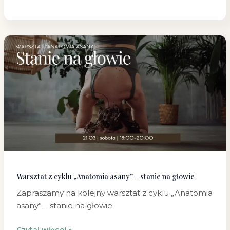
Warsztat
z
cyklu
„Anatomia
asany”
–
stanie
na
głowie
Warsztat z cyklu „Anatomia asany” – stanie na głowie
Zapraszamy na kolejny warsztat z cyklu „Anatomia
asany” – stanie na głowie